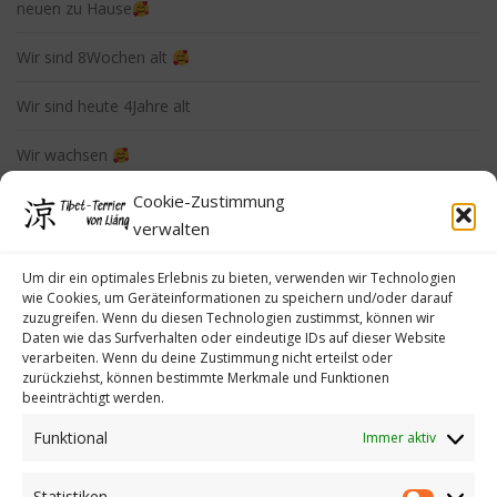
neuen zu Hause
Wir sind 8Wochen alt
Wir sind heute 4Jahre alt
Wir wachsen
Cookie-Zustimmung
Erste Autofahrt
verwalten
Der Hundefotograf war da…. danke Manuela
Um dir ein optimales Erlebnis zu bieten, verwenden wir Technologien
wie Cookies, um Geräteinformationen zu speichern und/oder darauf
zuzugreifen. Wenn du diesen Technologien zustimmst, können wir
Daten wie das Surfverhalten oder eindeutige IDs auf dieser Website
verarbeiten. Wenn du deine Zustimmung nicht erteilst oder
zurückziehst, können bestimmte Merkmale und Funktionen
beeinträchtigt werden.
Funktional
Immer aktiv
Impressum
Datenschutzerklärung
Statistiken