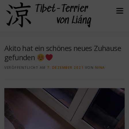
Zum
Inhalt
Menü
springen
HERZLICH WILLKOMMEN
ÜBER UNS
Akito hat ein schönes neues Zuhause
gefunden
UNSERE HUNDE
UNSERE WELPEN
VERÖFFENTLICHT AM
7. DEZEMBER 2021
VON
NINA
DER TIBET TERRIER
FELLPFLEGE
GESUNDHEIT
KONTAKT
BEFREUNDETE ZÜCHTER