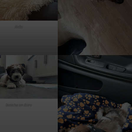
Bella
Baticha im Büro