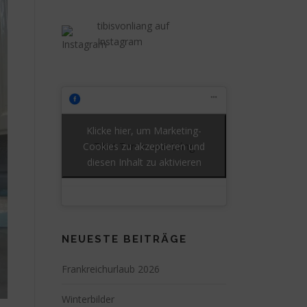
tibisvonliang auf
Instagram
Klicke hier, um Marketing-
Cookies zu akzeptieren und
Tibet Terrier von Liáng
diesen Inhalt zu aktivieren
NEUESTE BEITRÄGE
Frankreichurlaub 2026
Winterbilder