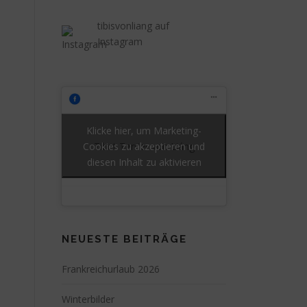
tibisvonliang auf
Instagram
Klicke hier, um Marketing-
Cookies zu akzeptieren und
Tibet Terrier von Liáng
diesen Inhalt zu aktivieren
NEUESTE BEITRÄGE
Frankreichurlaub 2026
Winterbilder