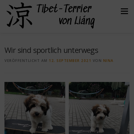
Zum
Inhalt
Menü
springen
HERZLICH WILLKOMMEN
ÜBER UNS
Wir sind sportlich unterwegs
VERÖFFENTLICHT AM
12. SEPTEMBER 2021
VON
NINA
UNSERE HUNDE
UNSERE WELPEN
DER TIBET TERRIER
FELLPFLEGE
GESUNDHEIT
KONTAKT
BEFREUNDETE ZÜCHTER