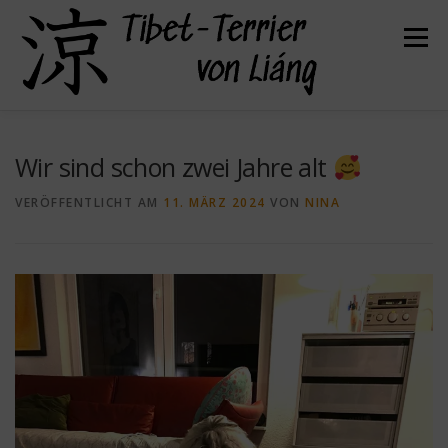
Zum
Inhalt
Menü
springen
HERZLICH WILLKOMMEN
ÜBER UNS
Wir sind schon zwei Jahre alt
VERÖFFENTLICHT AM
11. MÄRZ 2024
VON
NINA
UNSERE HUNDE
UNSERE WELPEN
DER TIBET TERRIER
FELLPFLEGE
GESUNDHEIT
KONTAKT
BEFREUNDETE ZÜCHTER