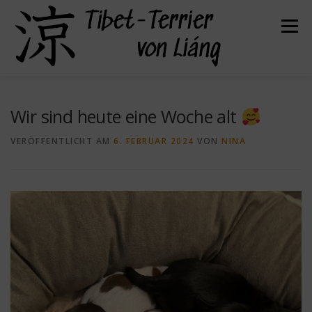
Zum
Inhalt
Menü
springen
HERZLICH WILLKOMMEN
ÜBER UNS
Wir sind heute eine Woche alt
VERÖFFENTLICHT AM
6. FEBRUAR 2024
VON
NINA
UNSERE HUNDE
UNSERE WELPEN
DER TIBET TERRIER
FELLPFLEGE
GESUNDHEIT
KONTAKT
BEFREUNDETE ZÜCHTER