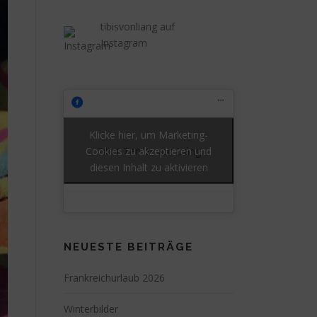
tibisvonliang auf
Instagram
Klicke hier, um Marketing-
Cookies zu akzeptieren und
Tibet Terrier von Liáng
diesen Inhalt zu aktivieren
NEUESTE BEITRÄGE
Frankreichurlaub 2026
Winterbilder