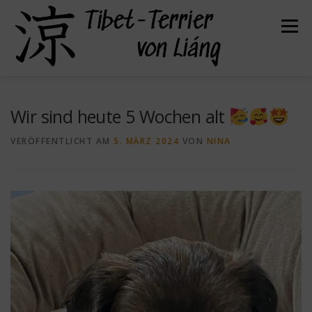
Zum
Inhalt
Menü
springen
HERZLICH WILLKOMMEN
ÜBER UNS
Wir sind heute 5 Wochen alt
VERÖFFENTLICHT AM
5. MÄRZ 2024
VON
NINA
UNSERE HUNDE
UNSERE WELPEN
DER TIBET TERRIER
FELLPFLEGE
GESUNDHEIT
KONTAKT
BEFREUNDETE ZÜCHTER