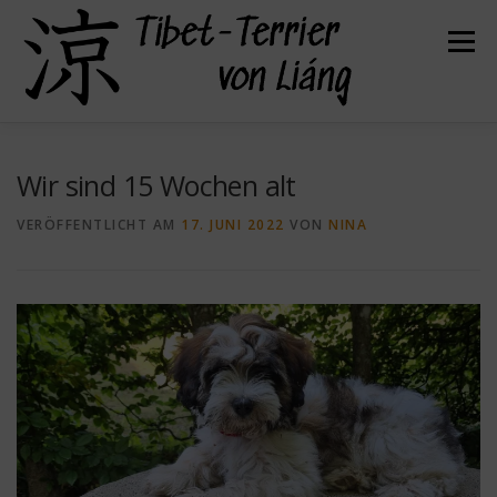
Zum
Inhalt
Menü
springen
HERZLICH WILLKOMMEN
ÜBER UNS
Wir sind 15 Wochen alt
VERÖFFENTLICHT AM
17. JUNI 2022
VON
NINA
UNSERE HUNDE
UNSERE WELPEN
DER TIBET TERRIER
FELLPFLEGE
GESUNDHEIT
KONTAKT
BEFREUNDETE ZÜCHTER