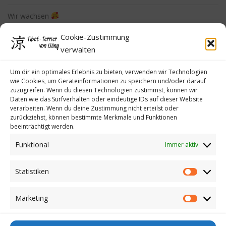
Wir wachsen
Cookie-Zustimmung
Erste Autofahrt
verwalten
Der Hundefotograf war da…. danke Manuela
Um dir ein optimales Erlebnis zu bieten, verwenden wir Technologien
wie Cookies, um Geräteinformationen zu speichern und/oder darauf
zuzugreifen. Wenn du diesen Technologien zustimmst, können wir
Daten wie das Surfverhalten oder eindeutige IDs auf dieser Website
verarbeiten. Wenn du deine Zustimmung nicht erteilst oder
zurückziehst, können bestimmte Merkmale und Funktionen
beeinträchtigt werden.
Funktional
Immer aktiv
Impressum
Datenschutzerklärung
Statistiken
Statistike
Cookie-Richtlinie (EU)
Marketing
Kontakt
Marketin