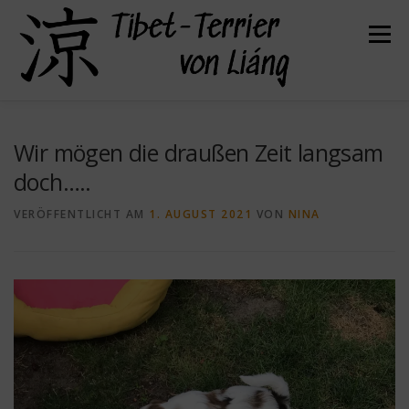
Zum
Inhalt
Menü
springen
HERZLICH WILLKOMMEN
ÜBER UNS
Wir mögen die draußen Zeit langsam
doch…..
UNSERE HUNDE
UNSERE WELPEN
VERÖFFENTLICHT AM
1. AUGUST 2021
VON
NINA
DER TIBET TERRIER
FELLPFLEGE
GESUNDHEIT
KONTAKT
BEFREUNDETE ZÜCHTER