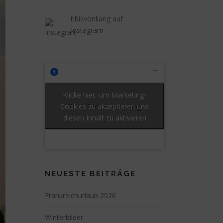
tibisvonliang auf
Instagram
Klicke hier, um Marketing-
Cookies zu akzeptieren und
Tibet Terrier von Liáng
diesen Inhalt zu aktivieren
NEUESTE BEITRÄGE
Frankreichurlaub 2026
Winterbilder