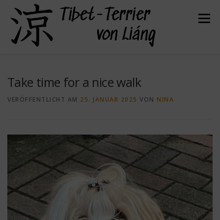
Zum
Inhalt
Menü
springen
HERZLICH WILLKOMMEN
ÜBER UNS
Take time for a nice walk
VERÖFFENTLICHT AM
25. JANUAR 2025
VON
NINA
UNSERE HUNDE
UNSERE WELPEN
DER TIBET TERRIER
FELLPFLEGE
GESUNDHEIT
KONTAKT
BEFREUNDETE ZÜCHTER