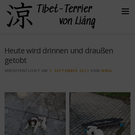
Zum
Inhalt
Menü
springen
HERZLICH WILLKOMMEN
ÜBER UNS
Heute wird drinnen und draußen
getobt
UNSERE HUNDE
UNSERE WELPEN
VERÖFFENTLICHT AM
1. SEPTEMBER 2021
VON
NINA
DER TIBET TERRIER
FELLPFLEGE
GESUNDHEIT
KONTAKT
BEFREUNDETE ZÜCHTER