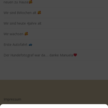
neuen zu Hause
Wir sind 8Wochen alt
Wir sind heute 4Jahre alt
Wir wachsen
Erste Autofahrt
Der Hundefotograf war da…. danke Manuela
Impressum
Datenschutzerklärung