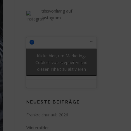
tibisvonliang auf
Instagram
Klicke hier, um Marketing-
Cookies zu akzeptieren und
Tibet Terrier von Liáng
diesen Inhalt zu aktivieren
NEUESTE BEITRÄGE
Frankreichurlaub 2026
Winterbilder