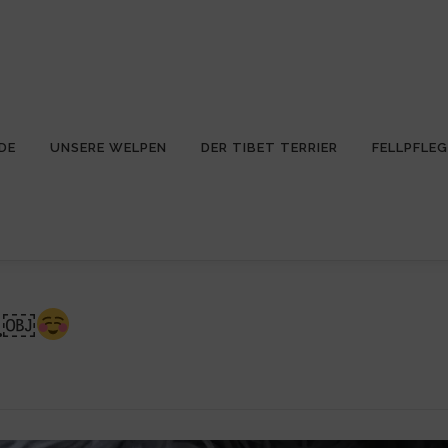
DE
UNSERE WELPEN
DER TIBET TERRIER
FELLPFLEG
..￼