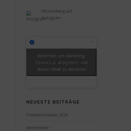
tibisvonliang auf
Instagram
Klicke hier, um Marketing-
Cookies zu akzeptieren und
Tibet Terrier von Liáng
diesen Inhalt zu aktivieren
NEUESTE BEITRÄGE
Frankreichurlaub 2026
Winterbilder