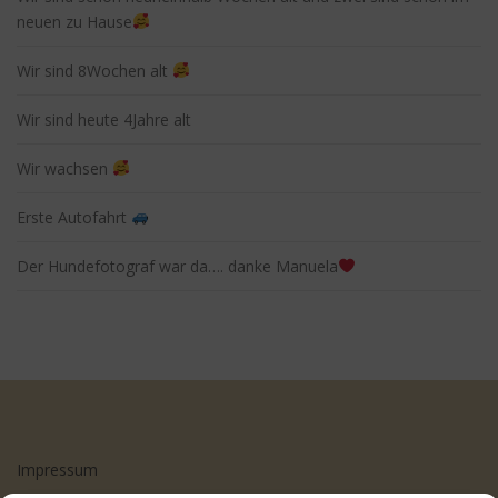
neuen zu Hause
Wir sind 8Wochen alt
Wir sind heute 4Jahre alt
Wir wachsen
Erste Autofahrt
Der Hundefotograf war da…. danke Manuela
Impressum