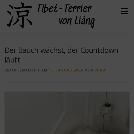
Zum
Inhalt
Menü
springen
HERZLICH WILLKOMMEN
ÜBER UNS
Der Bauch wächst, der Countdown
läuft
UNSERE HUNDE
UNSERE WELPEN
VERÖFFENTLICHT AM
10. JANUAR 2024
VON
NINA
DER TIBET TERRIER
FELLPFLEGE
GESUNDHEIT
KONTAKT
BEFREUNDETE ZÜCHTER