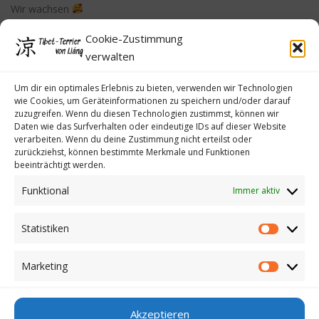
Wir wachsen
Cookie-Zustimmung
Erste Autofahrt
verwalten
Der Hundefotograf war da…. danke Manuela
Um dir ein optimales Erlebnis zu bieten, verwenden wir Technologien
wie Cookies, um Geräteinformationen zu speichern und/oder darauf
zuzugreifen. Wenn du diesen Technologien zustimmst, können wir
Daten wie das Surfverhalten oder eindeutige IDs auf dieser Website
verarbeiten. Wenn du deine Zustimmung nicht erteilst oder
zurückziehst, können bestimmte Merkmale und Funktionen
beeinträchtigt werden.
Funktional
Immer aktiv
Impressum
Datenschutzerklärung
Statistiken
Statistike
Cookie-Richtlinie (EU)
Marketing
Kontakt
Marketin
Akzeptieren