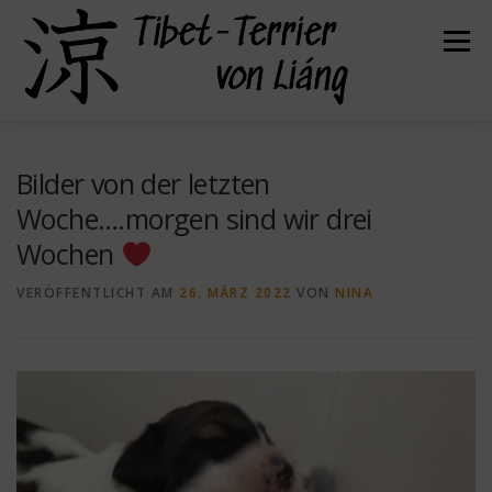
Zum
Inhalt
Menü
springen
HERZLICH WILLKOMMEN
ÜBER UNS
Bilder von der letzten
Woche….morgen sind wir drei
Wochen
UNSERE HUNDE
UNSERE WELPEN
VERÖFFENTLICHT AM
26. MÄRZ 2022
VON
NINA
DER TIBET TERRIER
FELLPFLEGE
GESUNDHEIT
KONTAKT
BEFREUNDETE ZÜCHTER