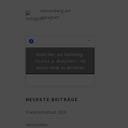
tibisvonliang auf
Instagram
Klicke hier, um Marketing-
Cookies zu akzeptieren und
Tibet Terrier von Liáng
diesen Inhalt zu aktivieren
NEUESTE BEITRÄGE
Frankreichurlaub 2026
Winterbilder